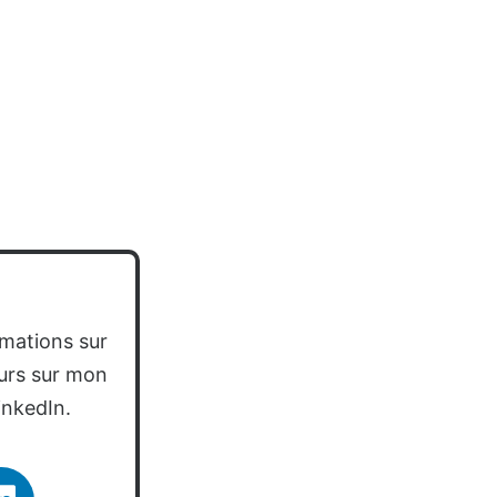
rmations sur
urs sur mon
LinkedIn.