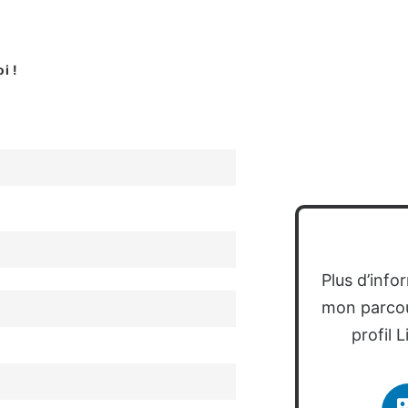
i !
Plus d’info
mon parco
profil 