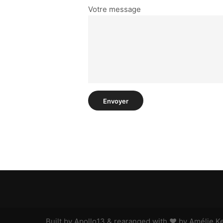
Votre message
Built by Apollo13 & rearanged with ♥ by Amélie Ke